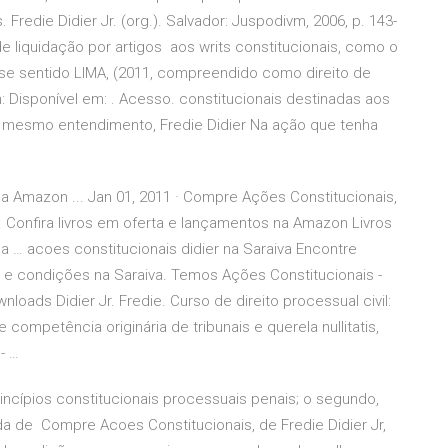
Fredie Didier Jr. (org.). Salvador: Juspodivm, 2006, p. 143-
 liquidação por artigos aos writs constitucionais, como o
e sentido LIMA, (2011, compreendido como direito de
m:
Disponível em:
. Acesso. constitucionais destinadas aos
 do mesmo entendimento, Fredie Didier Na ação que tenha
na Amazon ... Jan 01, 2011 · Compre Ações Constitucionais,
. Confira livros em oferta e lançamentos na Amazon Livros
a … acoes constitucionais didier na Saraiva Encontre
 e condições na Saraiva. Temos Ações Constitucionais -
nloads Didier Jr. Fredie. Curso de direito processual civil:
 competência originária de tribunais e querela nullitatis,
- …
rincípios constitucionais processuais penais; o segundo,
a de Compre Acoes Constitucionais, de Fredie Didier Jr,