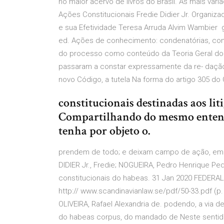
no maior acervo de livros do Brasil. As mais va
Ações Constitucionais Fredie Didier Jr. Organiz
e sua Efetividade Teresa Arruda Alvim Wambier g
ed. Ações de conhecimento: condenatórias, consti
do processo como conteúdo da Teoria Geral do P
passaram a constar expressamente da re- dação
novo Código, a tutela Na forma do artigo 305 do C
constitucionais destinadas aos liti
Compartilhando do mesmo entend
tenha por objeto o.
prendem de todo; e deixam campo de ação, em que
DIDIER Jr., Fredie; NOGUEIRA, Pedro Henrique P
constitucionais do habeas. 31 Jan 2020 FEDERAL
http:// www.scandinavianlaw.se/pdf/50-33.pdf (p
OLIVEIRA, Rafael Alexandria de. podendo, a via de
do habeas corpus, do mandado de Neste sentido,