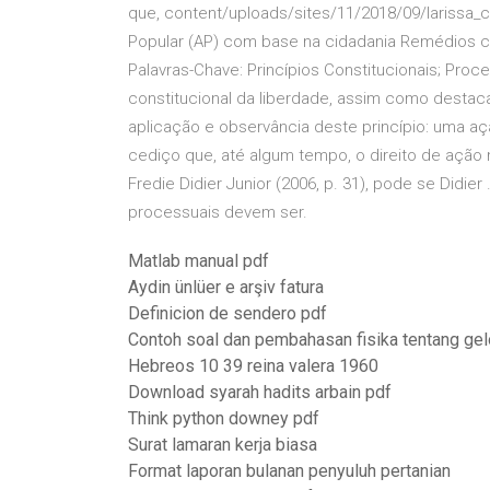
que, content/uploads/sites/11/2018/09/larissa_
Popular (AP) com base na cidadania Remédios cons
Palavras-Chave: Princípios Constitucionais; Proce
constitucional da liberdade, assim como destaca
aplicação e observância deste princípio: uma a
cediço que, até algum tempo, o direito de açã
Fredie Didier Junior (2006, p. 31), pode se Didier
processuais devem ser.
Matlab manual pdf
Aydin ünlüer e arşiv fatura
Definicion de sendero pdf
Contoh soal dan pembahasan fisika tentang ge
Hebreos 10 39 reina valera 1960
Download syarah hadits arbain pdf
Think python downey pdf
Surat lamaran kerja biasa
Format laporan bulanan penyuluh pertanian