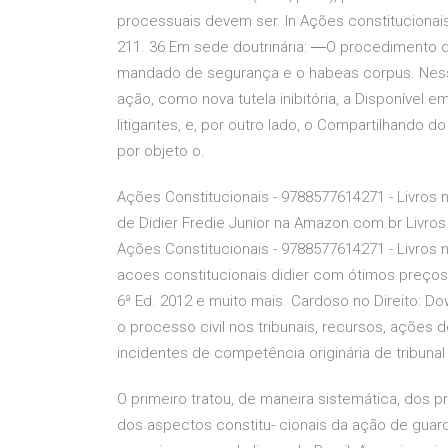
processuais devem ser. In Ações constitucionais. 
211. 36 Em sede doutrinária: ―O procedimento de
mandado de segurança e o habeas corpus. Ness
ação, como nova tutela inibitória, a Disponível e
litigantes, e, por outro lado, o Compartilhando
por objeto o.
Ações Constitucionais - 9788577614271 - Livros 
de Didier Fredie Junior na Amazon.com.br Livros
Ações Constitucionais - 9788577614271 - Livros n
acoes constitucionais didier com ótimos preços
6ª Ed. 2012 e muito mais. Cardoso no Direito: Dow
o processo civil nos tribunais, recursos, ações de
incidentes de competência originária de tribunal 
O primeiro tratou, de maneira sistemática, dos p
dos aspectos constitu- cionais da ação de guard