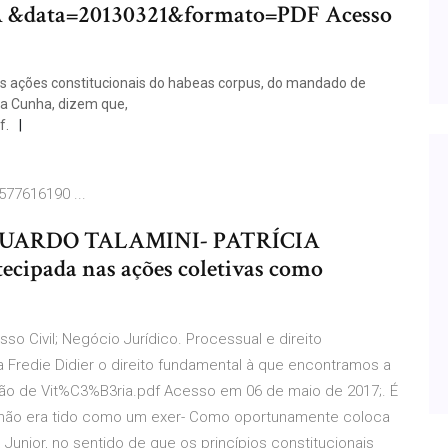
LVA &data=20130321&formato=PDF Acesso
das ações constitucionais do habeas corpus, do mandado de
 da Cunha, dizem que,
f.
577616190 ...
DUARDO TALAMINI- PATRÍCIA
cipada nas ações coletivas como
sso Civil; Negócio Jurídico. Processual e direito
 Fredie Didier o direito fundamental à que encontramos a
ção de Vit%C3%B3ria.pdf Acesso em 06 de maio de 2017;. É
o não era tido como um exer- Como oportunamente coloca
 . Junior, no sentido de que os princípios constitucionais