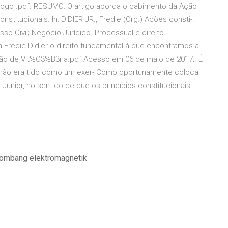
cogo .pdf. RESUMO: O artigo aborda o cabimento da Ação
titucionais. In: DIDIER JR., Fredie (Org.) Ações consti-.
sso Civil; Negócio Jurídico. Processual e direito
 Fredie Didier o direito fundamental à que encontramos a
ção de Vit%C3%B3ria.pdf Acesso em 06 de maio de 2017;. É
o não era tido como um exer- Como oportunamente coloca
 . Junior, no sentido de que os princípios constitucionais
lombang elektromagnetik