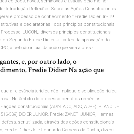
riadas edições, novas, seminovas e usadas pelo melhor
ador Introdução Reflexões Sobre as Ações Constitucionais
eral e processo de conhecimento f Fredie Didier Jr.- 19.
tutivas e declaratórias . dos princípios constitucionais
rocesso, LUCON,. diversos princípios constitucionais
 do Segundo Fredie Didier Jr., antes da aprovação do
PC, a petição inicial da ação que visa à pres -.
gantes, e, por outro lado, o
imento, Fredie Didier Na ação que
 a relevância jurídica não implique disciplinação rígida
edrosa. No âmbito do processo penal, os remédios
 - ações constitucionais (ADIN, ADC, ADO, ADPF). PLANO DE
. 516-539) DIDIER JUNIOR, Fredie; ZANETI JUNIOR, Hermes;
 defesa, ser utilizada, através das ações constitucionais
 Fredie Didier Jr. e Leonardo Carneiro da Cunha, dizem