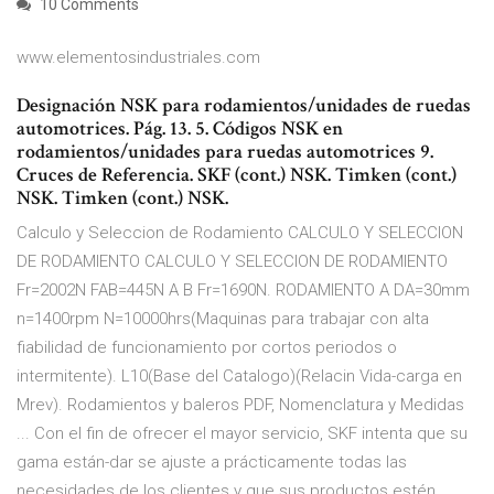
10 Comments
www.elementosindustriales.com
Designación NSK para rodamientos/unidades de ruedas
automotrices. Pág. 13. 5. Códigos NSK en
rodamientos/unidades para ruedas automotrices 9.
Cruces de Referencia. SKF (cont.) NSK. Timken (cont.)
NSK. Timken (cont.) NSK.
Calculo y Seleccion de Rodamiento CALCULO Y SELECCION
DE RODAMIENTO CALCULO Y SELECCION DE RODAMIENTO
Fr=2002N FAB=445N A B Fr=1690N. RODAMIENTO A DA=30mm
n=1400rpm N=10000hrs(Maquinas para trabajar con alta
fiabilidad de funcionamiento por cortos periodos o
intermitente). L10(Base del Catalogo)(Relacin Vida-carga en
Mrev). Rodamientos y baleros PDF, Nomenclatura y Medidas
... Con el fin de ofrecer el mayor servicio, SKF intenta que su
gama están-dar se ajuste a prácticamente todas las
necesidades de los clientes y que sus productos estén