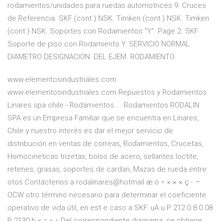
rodamientos/unidades para ruedas automotrices 9. Cruces
de Referencia. SKF (cont.) NSK. Timken (cont.) NSK. Timken
(cont.) NSK. Soportes con Rodamientos "Y". Page 2. SKF.
Soporte de piso con Rodamiento Y. SERVICIO NORMAL.
DIAMETRO DESIGNACION. DEL EJEM. RODAMIENTO.
www.elementosindustriales.com
www.elementosindustriales.com Repuestos y Rodamientos
Linares spa chile - Rodamientos ... Rodamientos RODALIN
SPA es un Empresa Familiar que se encuentra en Linares,
Chile y nuestro interés es dar el mejor servicio de
distribución en ventas de correas, Rodamientos, Crucetas,
Homocineticas trizetas, bolos de acero, sellantes loctite,
retenes, grasas, soportes de cardan, Mazas de rueda entre
otos Contáctenos a rodalinares@hotmail æ ö = × × × ç - —
OCW otro término necesario para determinar el coeficiente
operativo de vida útil, en est e caso a SKF. uA u P 212 0.8 0.08
P 2130 h × = × » Del correspondiente diagrama, se obtiene