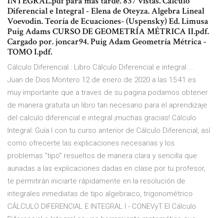
INTEGRAL.pdf para más tarde. 837 vistas. Cálculo
Diferencial e Integral - Elena de Oteyza. Algebra Lineal
Voevodin. Teoría de Ecuaciones- (Uspensky) Ed. Limusa
Puig Adams CURSO DE GEOMETRÍA MÉTRICA II.pdf.
Cargado por. joncar94. Puig Adam Geometría Métrica -
TOMO I.pdf.
Cálculo Diferencial : Libro Cálculo Diferencial e integral ...
Juan de Dios Montero 12 de enero de 2020 a las 15:41 es
muy importante que a traves de su pagina podamos obtener
de manera gratuita un libro tan necesario para el aprendizaje
del calculo diferencial e integral ¡muchas gracias! Cálculo
Integral: Guía I con tu curso anterior de Cálculo Diferencial, así
como ofrecerte las explicaciones necesarias y los
problemas “tipo” resueltos de manera clara y sencilla que
aunadas a las explicaciones dadas en clase por tu profesor,
te permitirán iniciarte rápidamente en la resolución de
integrales inmediatas de tipo algebraico, trigonométrico
CÁLCULO DIFERENCIAL E INTEGRAL I - CONEVyT El Cálculo