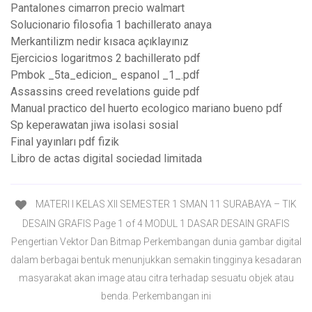
Pantalones cimarron precio walmart
Solucionario filosofia 1 bachillerato anaya
Merkantilizm nedir kısaca açıklayınız
Ejercicios logaritmos 2 bachillerato pdf
Pmbok _5ta_edicion_ espanol _1_.pdf
Assassins creed revelations guide pdf
Manual practico del huerto ecologico mariano bueno pdf
Sp keperawatan jiwa isolasi sosial
Final yayınları pdf fizik
Libro de actas digital sociedad limitada
MATERI I KELAS XII SEMESTER 1 SMAN 11 SURABAYA – TIK
DESAIN GRAFIS Page 1 of 4 MODUL 1 DASAR DESAIN GRAFIS
Pengertian Vektor Dan Bitmap Perkembangan dunia gambar digital
dalam berbagai bentuk menunjukkan semakin tingginya kesadaran
masyarakat akan image atau citra terhadap sesuatu objek atau
benda. Perkembangan ini