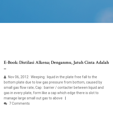
E-Book: Distilasi Alkena; Denganmu, Jatuh Cinta Adalah
...
Nov 06, 2012 · Weeping : liquid in the plate free fall to the
bottom plate due to low gas pressure from bottom, caused by
small gas flow rate; Cap : barrier / contacter between liquid and
gas in every plate, form like a cap which edge there is slot to
manage large small out gas to above
7 Comments