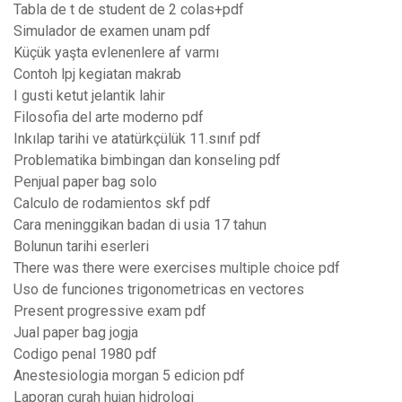
Tabla de t de student de 2 colas+pdf
Simulador de examen unam pdf
Küçük yaşta evlenenlere af varmı
Contoh lpj kegiatan makrab
I gusti ketut jelantik lahir
Filosofia del arte moderno pdf
Inkılap tarihi ve atatürkçülük 11.sınıf pdf
Problematika bimbingan dan konseling pdf
Penjual paper bag solo
Calculo de rodamientos skf pdf
Cara meninggikan badan di usia 17 tahun
Bolunun tarihi eserleri
There was there were exercises multiple choice pdf
Uso de funciones trigonometricas en vectores
Present progressive exam pdf
Jual paper bag jogja
Codigo penal 1980 pdf
Anestesiologia morgan 5 edicion pdf
Laporan curah hujan hidrologi