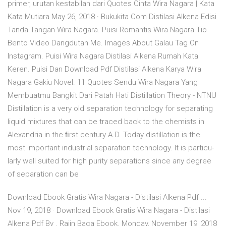
primer, urutan kestabilan dari Quotes Cinta Wira Nagara | Kata
Kata Mutiara May 26, 2018 · Bukukita Com Distilasi Alkena Edisi
Tanda Tangan Wira Nagara. Puisi Romantis Wira Nagara Tio
Bento Video Dangdutan Me. Images About Galau Tag On
Instagram. Puisi Wira Nagara Distilasi Alkena Rumah Kata
Keren. Puisi Dan Download Pdf Distilasi Alkena Karya Wira
Nagara Gakiu Novel. 11 Quotes Sendu Wira Nagara Yang
Membuatmu Bangkit Dari Patah Hati Distillation Theory - NTNU
Distillation is a very old separation technology for separating
liquid mixtures that can be traced back to the chemists in
Alexandria in the ﬁrst century A.D. Today distillation is the
most important industrial separation technology. It is particu-
larly well suited for high purity separations since any degree
of separation can be
Download Ebook Gratis Wira Nagara - Distilasi Alkena Pdf ...
Nov 19, 2018 · Download Ebook Gratis Wira Nagara - Distilasi
Alkena Pdf By . Rajin Baca Ebook. Monday, November 19, 2018