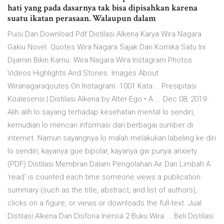
hati yang pada dasarnya tak bisa dipisahkan karena
suatu ikatan perasaan. Walaupun dalam
Puisi Dan Download Pdf Distilasi Alkena Karya Wira Nagara
Gakiu Novel. Quotes Wira Nagara Sajak Dari Komika Satu Ini
Dijamin Bikin Kamu. Wira Nagara Wira Instagram Photos
Videos Highlights And Stories. Images About
Wiranagaraqoutes On Instagram. 1001 Kata … Presipitasi
Koalesensi | Distilasi Alkena by Alter Ego • A ... Dec 08, 2019 ·
Alih alih lo sayang terhadap kesehatan mental lo sendiri,
kemudian lo mencari informasi dari berbagai sumber di
internet. Namun sayangnya lo malah melakukan labeling ke diri
lo sendiri, kayanya gue bipolar, kayanya gw punya anxiety.
(PDF) Distilasi Membran Dalam Pengolahan Air Dan Limbah A
'read' is counted each time someone views a publication
summary (such as the title, abstract, and list of authors),
clicks on a figure, or views or downloads the full-text. Jual
Distilasi Alkena Dan Disforia Inersia 2 Buku Wira ... Beli Distilasi