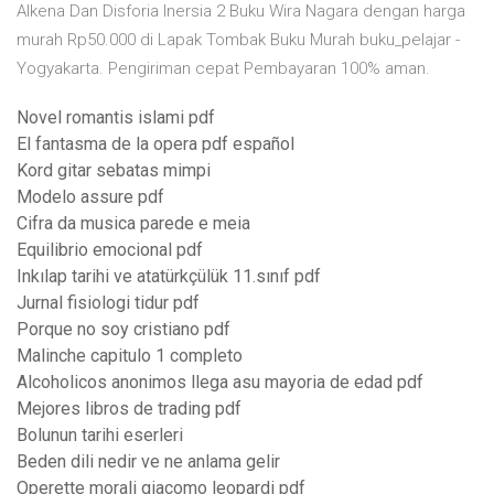
Alkena Dan Disforia Inersia 2 Buku Wira Nagara dengan harga
murah Rp50.000 di Lapak Tombak Buku Murah buku_pelajar -
Yogyakarta. Pengiriman cepat Pembayaran 100% aman.
Novel romantis islami pdf
El fantasma de la opera pdf español
Kord gitar sebatas mimpi
Modelo assure pdf
Cifra da musica parede e meia
Equilibrio emocional pdf
Inkılap tarihi ve atatürkçülük 11.sınıf pdf
Jurnal fisiologi tidur pdf
Porque no soy cristiano pdf
Malinche capitulo 1 completo
Alcoholicos anonimos llega asu mayoria de edad pdf
Mejores libros de trading pdf
Bolunun tarihi eserleri
Beden dili nedir ve ne anlama gelir
Operette morali giacomo leopardi pdf