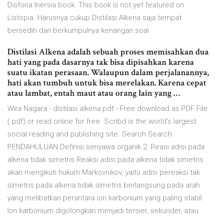
Disforia Inersia book. This book is not yet featured on
Listopia. Harusnya cukup Distilasi Alkena saja tempat
bersedih dan berkumpulnya kenangan soal
Distilasi Alkena adalah sebuah proses memisahkan dua
hati yang pada dasarnya tak bisa dipisahkan karena
suatu ikatan perasaan. Walaupun dalam perjalanannya,
hati akan tumbuh untuk bisa merelakan. Karena cepat
atau lambat, entah maut atau orang lain yang …
Wira Nagara - distilasi alkena.pdf - Free download as PDF File
(.pdf) or read online for free. Scribd is the world's largest
social reading and publishing site. Search Search
PENDAHULUAN Definisi senyawa organik 2. Reasi adisi pada
alkena tidak simetris Reaksi adisi pada alkena tidak simetris
akan mengikuti hukum Markovnikov, yaitu adisi pereaksi tak
simetris pada alkena tidak simetris berlangsung pada arah
yang melibatkan perantara ion karbonium yang paling stabil.
Ion karbonium digolongkan menjadi tersier, sekunder, atau