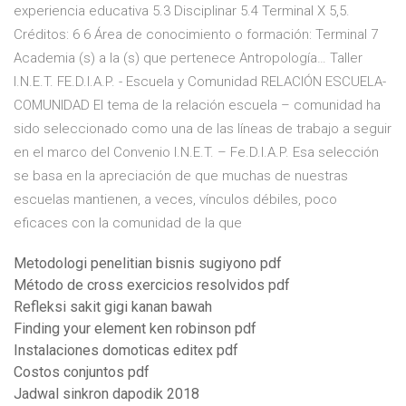
experiencia educativa 5.3 Disciplinar 5.4 Terminal X 5,5.
Créditos: 6 6 Área de conocimiento o formación: Terminal 7
Academia (s) a la (s) que pertenece Antropología… Taller
I.N.E.T. FE.D.I.A.P. - Escuela y Comunidad RELACIÓN ESCUELA-
COMUNIDAD El tema de la relación escuela – comunidad ha
sido seleccionado como una de las líneas de trabajo a seguir
en el marco del Convenio I.N.E.T. – Fe.D.I.A.P. Esa selección
se basa en la apreciación de que muchas de nuestras
escuelas mantienen, a veces, vínculos débiles, poco
eficaces con la comunidad de la que
Metodologi penelitian bisnis sugiyono pdf
Método de cross exercicios resolvidos pdf
Refleksi sakit gigi kanan bawah
Finding your element ken robinson pdf
Instalaciones domoticas editex pdf
Costos conjuntos pdf
Jadwal sinkron dapodik 2018