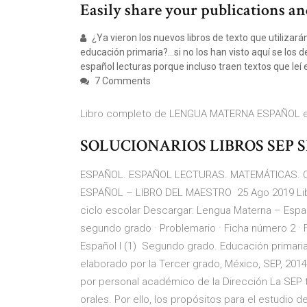
Easily share your publications and
¿Ya vieron los nuevos libros de texto que utiliza
educación primaria?…si no los han visto aquí se los 
español lecturas porque incluso traen textos que leí
7 Comments
Libro completo de LENGUA MATERNA ESPAÑOL en d
SOLUCIONARIOS LIBROS SEP S
ESPAÑOL. ESPAÑOL LECTURAS. MATEMÁTICAS. C
ESPAÑOL – LIBRO DEL MAESTRO 25 Ago 2019 Libro
ciclo escolar Descargar: Lengua Materna – Espa
segundo grado · Problemario · Ficha número 2 · 
Español I (1) Segundo grado. Educación primari
elaborado por la Tercer grado, México, SEP, 201
por personal académico de la Dirección La SEP 
orales. Por ello, los propósitos para el estudio