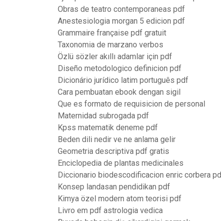
Obras de teatro contemporaneas pdf
Anestesiologia morgan 5 edicion pdf
Grammaire française pdf gratuit
Taxonomia de marzano verbos
Özlü sözler akıllı adamlar için pdf
Diseño metodologico definicion pdf
Dicionário jurídico latim português pdf
Cara pembuatan ebook dengan sigil
Que es formato de requisicion de personal
Maternidad subrogada pdf
Kpss matematik deneme pdf
Beden dili nedir ve ne anlama gelir
Geometria descriptiva pdf gratis
Enciclopedia de plantas medicinales
Diccionario biodescodificacion enric corbera pd
Konsep landasan pendidikan pdf
Kimya özel modern atom teorisi pdf
Livro em pdf astrologia vedica