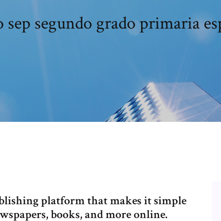
o sep segundo grado primaria es
publishing platform that makes it simple
ewspapers, books, and more online.