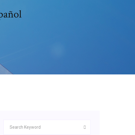
pañol