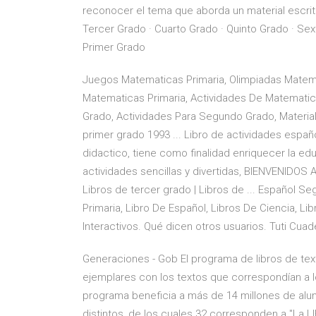
reconocer el tema que aborda un material escrito 
Tercer Grado · Cuarto Grado · Quinto Grado · Sexto
Primer Grado
Juegos Matematicas Primaria, Olimpiadas Matem
Matematicas Primaria, Actividades De Matemati
Grado, Actividades Para Segundo Grado, Materia
primer grado 1993 ... Libro de actividades españ
didactico, tiene como finalidad enriquecer la ed
actividades sencillas y divertidas, BIENVENID
Libros de tercer grado | Libros de ... Español 
Primaria, Libro De Español, Libros De Ciencia, Li
Interactivos. Qué dicen otros usuarios. Tuti Cuad
Generaciones - Gob El programa de libros de text
ejemplares con los textos que correspondían a l
programa beneficia a más de 14 millones de alu
distintos, de los cuales 32 corresponden a "