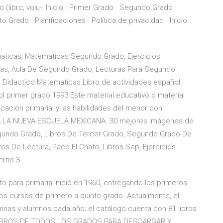
(libro, volu-. Inicio · Primer Grado · Segundo Grado ·
 Grado · Planificaciones · Política de privacidad · Inicio ·
aticas, Matematicas Segundo Grado, Ejercicios
cas, Aula De Segundo Grado, Lecturas Para Segundo
l Didactico Matematicas Libro de actividades español
ol primer grado 1993 Este material educativo o material
ucacion primaria, y las habilidades del menor con
OS A LA NUEVA ESCUELA MEXICANA. 30 mejores imágenes de
Segundo Grado, Libros De Tercer Grado, Segundo Grado De
bros De Lectura, Paco El Chato, Libros Sep, Ejercicios
erno 3.
o para primaria inició en 1960, entregando los primeros
os cursos de primero a quinto grado. Actualmente, el
mnas y alumnos cada año; el catálogo cuenta con 81 libros
La LIBROS DE TODOS LOS GRADOS PARA DESCARGAR Y