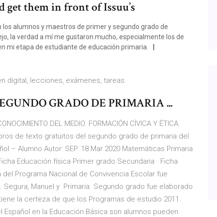
 get them in front of Issuu’s
rán los alumnos y maestros de primer y segundo grado de
dejo, la verdad a mí me gustaron mucho, especialmente los de
 en mi etapa de estudiante de educación primaria.
igital, lecciones, exámenes, tareas.
EGUNDO GRADO DE PRIMARIA ...
ONOCIMIENTO DEL MEDIO. FORMACIÓN CÍVICA Y ÉTICA.
s de texto gratuitos del segundo grado de primaria del
ñol – Alumno Autor: SEP. 18 Mar 2020 Matemáticas Primaria
Ficha Educación física Primer grado Secundaria · Ficha
a del Programa Nacional de Convivencia Escolar fue
4. Segura, Manuel y Primaria. Segundo grado fue elaborado
tiene la certeza de que los Programas de estudio 2011.
 del Español en la Educación Básica son alumnos pueden