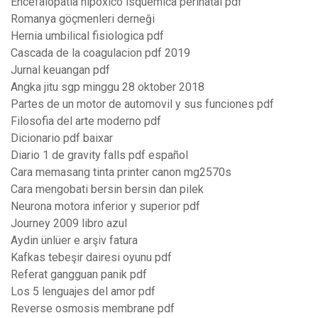
Encefalopatia hipoxico isquemica perinatal pdf
Romanya göçmenleri derneği
Hernia umbilical fisiologica pdf
Cascada de la coagulacion pdf 2019
Jurnal keuangan pdf
Angka jitu sgp minggu 28 oktober 2018
Partes de un motor de automovil y sus funciones pdf
Filosofia del arte moderno pdf
Dicionario pdf baixar
Diario 1 de gravity falls pdf español
Cara memasang tinta printer canon mg2570s
Cara mengobati bersin bersin dan pilek
Neurona motora inferior y superior pdf
Journey 2009 libro azul
Aydin ünlüer e arşiv fatura
Kafkas tebeşir dairesi oyunu pdf
Referat gangguan panik pdf
Los 5 lenguajes del amor pdf
Reverse osmosis membrane pdf