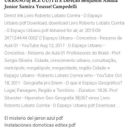
URBANO dj BCE UU) Í II E Direção Benjamin Abdala
Junior Samira Yousse! Campedelli
Direct link Livro Roberto Lobato Corrêa - O Espaço
Urbano.pdf Download, download Livro Roberto Lobato Corrêa
- O Espaço Urbano.pdf 4shared for all, at: 2013-09-
24T12:44:44.000Z O Espaço Urbano - Conceitos - Resumo de
Aula 01 - YouTube Aug 12, 2017 · O Espaço Urbano -
Conceitos - Resumo de Aula 01 Professores do Brasil - Prof.
Sergio Oliveira. Cidade, crescimento urbano, conurbação,
metrópole, megalópole, megacidade, região Cidade e
Espaço Urbano - Roberto Lobato Correa.wmv - YouTube Oct
18, 2011 · Geografia pro Enem - O que é Espaço Geográfico?
Lugar, Paisagem, Região e Território. - Duration: 18:26. Prof
Silvester - Hiperativo Geo Geografia 38,067 views Livro
Roberto Lobato Corrêa - O Espaço Urbano.pdf Download ...
El misterio del jarron azul pdf
Instalaciones domoticas editex pdf