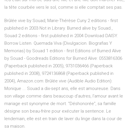
la tête courbée vers le sol, comme si elle comptait ses pas.
Brûlée vive by Souad, Marie-Thérèse Cuny 2 editions - first
published in 2003 Not in Library. Burned alive by Souad.,
Souad 2 editions - first published in 2004 Download DAISY.
Borrow Listen. Quemada Viva (Divulgacion. Biografias Y
Memorias) by Souad 1 edition - first Editions of Burned Alive
by Souad - Goodreads Editions for Burned Alive: 0553816306
(Paperback published in 2005), 9731036466 (Paperback
published in 2008), 9724136868 (Paperback published in
2004), Amazon.com: Brûlée vive (Audible Audio Edition):
Monique ... Souad a dix-sept ans, elle est amoureuse. Dans
son village comme dans beaucoup d'autres, l'amour avant le
mariage est synonyme de mort. "Déshonorée", sa famille
désigne son beau-frère pour exécuter la sentence. Le
lendemain, elle est en train de laver du linge dans la cour de
sa maison.