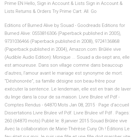
Prime EN Hello, Sign in Account & Lists Sign in Account &
Lists Returns & Orders Try Prime Cart. All. Go
Editions of Burned Alive by Souad - Goodreads Editions for
Burned Alive: 0553816306 (Paperback published in 2005),
9731036466 (Paperback published in 2008), 9724136868
(Paperback published in 2004), Amazon.com: Brûlée vive
(Audible Audio Edition): Monique ... Souad a dix-sept ans, elle
est amoureuse. Dans son village comme dans beaucoup
d'autres, l'amour avant le mariage est synonyme de mort.
"Déshonorée", sa famille désigne son beau-frère pour
exécuter la sentence. Le lendemain, elle est en train de laver
du linge dans la cour de sa maison. Livre Brulee vif Pdf -
Comptes Rendus - 64870 Mots Jan 08, 2015 · Page d'accueil
Dissertations Livre Brulee vif Pdf. Livre Brulee vif Pdf . Pages:
260 (64870 mots) Publié le: 8 janvier 2015 Souad Brûlée vive
Avec la collaboration de Marie-Thérèse Cuny Oh ! Éditions Le
feu était sur moi Je suis une fille et une fille doit marcher vite,