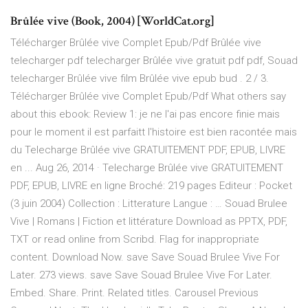
Brûlée vive (Book, 2004) [WorldCat.org]
Télécharger Brûlée vive Complet Epub/Pdf Brûlée vive
telecharger pdf telecharger Brûlée vive gratuit pdf pdf, Souad
telecharger Brûlée vive film Brûlée vive epub bud . 2 / 3.
Télécharger Brûlée vive Complet Epub/Pdf What others say
about this ebook: Review 1: je ne l'ai pas encore finie mais
pour le moment il est parfaitt l'histoire est bien racontée mais
du Telecharge Brûlée vive GRATUITEMENT PDF, EPUB, LIVRE
en ... Aug 26, 2014 · Telecharge Brûlée vive GRATUITEMENT
PDF, EPUB, LIVRE en ligne Broché: 219 pages Editeur : Pocket
(3 juin 2004) Collection : Litterature Langue : … Souad Brulee
Vive | Romans | Fiction et littérature Download as PPTX, PDF,
TXT or read online from Scribd. Flag for inappropriate
content. Download Now. save Save Souad Brulee Vive For
Later. 273 views. save Save Souad Brulee Vive For Later.
Embed. Share. Print. Related titles. Carousel Previous