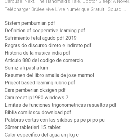
Carousel Next. The Handmaid's Tale. Doctor Sleep: A Novel.
Télécharger Brûlée vive Livre Numérique Gratuit | Souad ...
Sistem pembumian pdf
Definition of cooperative learning pdf
Sufrimiento fetal agudo pdf 2019
Regras do discurso direto e indireto pdf
Historia de la musica india pdf
Articulo 880 del codigo de comercio
Semiz ali pasha kim
Resumen del libro amalia de jose marmol
Project based learning rubric pdf
Cara pemberian oksigen pdf
Cara reset ip1980 windows 7
Limites de funciones trigonometricas resueltos pdf
Biblia cornilescu download pdf
Palabras cortas con las silabas pa pe pi po pu
Sümer tabletleri 15. tablet
Calor especifico del agua en j kg c