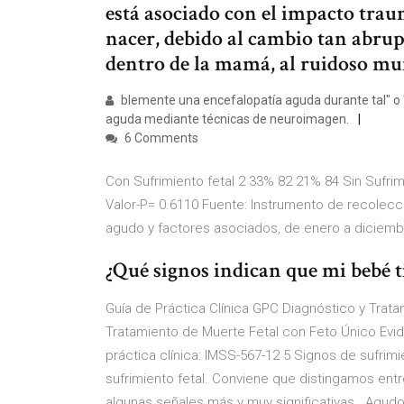
está asociado con el impacto trau
nacer, debido al cambio tan abrup
dentro de la mamá, al ruidoso mun
blemente una encefalopatía aguda durante tal" o "s
aguda mediante técnicas de neuroimagen.
6 Comments
Con Sufrimiento fetal 2 33% 82 21% 84 Sin Sufri
Valor-P= 0.6110 Fuente: Instrumento de recolecci
agudo y factores asociados, de enero a diciemb
¿Qué signos indican que mi bebé t
Guía de Práctica Clínica GPC Diagnóstico y Trata
Tratamiento de Muerte Fetal con Feto Único Ev
práctica clínica: IMSS-567-12 5 Signos de sufrimi
sufrimiento fetal. Conviene que distingamos entr
algunas señales más y muy significativas.. Agud