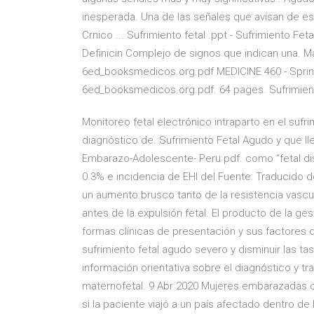
inesperada. Una de las señales que avisan de est
Crnico ... Sufrimiento fetal .ppt - Sufrimiento Fe
Definicin Complejo de signos que indican una. M
6ed_booksmedicos.org.pdf MEDICINE 460 - Spring
6ed_booksmedicos.org.pdf. 64 pages. Sufrimiento 
Monitoreo fetal electrónico intraparto en el suf
diagnóstico de. Sufrimiento Fetal Agudo y que ll
Embarazo-Adolescente- Peru.pdf. como “fetal dist
0.3% e incidencia de EHI del Fuente: Traducido d
un aumento brusco tanto de la resistencia vascula
antes de la expulsión fetal. El producto de la g
formas clínicas de presentación y sus factores de
sufrimiento fetal agudo severo y disminuir las 
información orientativa sobre el diagnóstico y t
maternofetal. 9 Abr 2020 Mujeres embarazadas 
si la paciente viajó a un país afectado dentro d