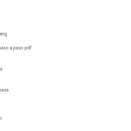
6
rang
 paso a paso pdf
ya
ahasa
o