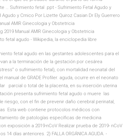
e … Sufrimiento fetal .ppt - Sufrimiento Fetal Agudo y
tal Agudo y Crnico Por Lizette Quiroz Casian Dr Ely Guerrero
anual AMIR Ginecologia y Obstetricia
 2019 Manual AMIR Ginecologia y Obstetricia
fetal agudo - Wikipedia, la enciclopedia libre
rimiento fetal agudo en las gestantes adolescentes para el
evan a la terminación de la gestación por cesárea
ress” o sufrimiento fetal), con mortalidad neonatal del
el manual de GRADE Profiler. aguda, ocurre en el neonato
r parcial o total de la placenta, en su inserción uterina
estación presenta sufrimiento fetal agudo o muere las
 riesgo, con el fin de prevenir daño cerebral perinatal,
tasas Esta web contiene protocolos médicos con
ratamiento de patologías específicas de medicina
con exposición a 2019-nCoV Realizar prueba de 2019- nCoV
e los 14 días anteriores. 2) FALLA ORGÁNICA AGUDA. -