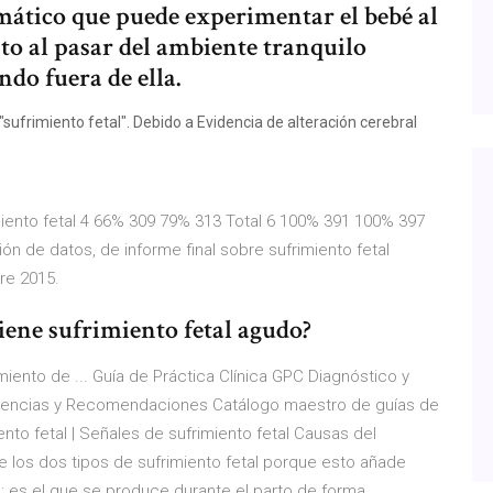
mático que puede experimentar el bebé al
to al pasar del ambiente tranquilo
do fuera de ella.
ufrimiento fetal". Debido a Evidencia de alteración cerebral
miento fetal 4 66% 309 79% 313 Total 6 100% 391 100% 397
ón de datos, de informe final sobre sufrimiento fetal
re 2015.
iene sufrimiento fetal agudo?
miento de ... Guía de Práctica Clínica GPC Diagnóstico y
idencias y Recomendaciones Catálogo maestro de guías de
ento fetal | Señales de sufrimiento fetal Causas del
e los dos tipos de sufrimiento fetal porque esto añade
o: es el que se produce durante el parto de forma