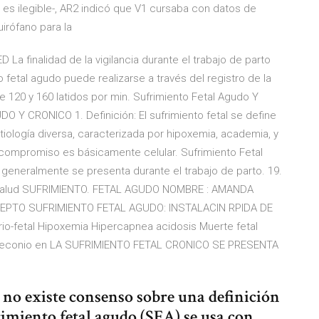
es ilegible-, AR2 indicó que V1 cursaba con datos de
uirófano para la
 La finalidad de la vigilancia durante el trabajo de parto
o fetal agudo puede realizarse a través del registro de la
re 120 y 160 latidos por min. Sufrimiento Fetal Agudo Y
 Y CRONICO 1. Definición: El sufrimiento fetal se define
tiología diversa, caracterizada por hipoxemia, academia, y
 compromiso es básicamente celular. Sufrimiento Fetal
 generalmente se presenta durante el trabajo de parto. 19.
 la Salud SUFRIMIENTO. FETAL AGUDO NOMBRE : AMANDA
PTO SUFRIMIENTO FETAL AGUDO: INSTALACIN RPIDA DE
-fetal Hipoxemia Hipercapnea acidosis Muerte fetal
e meconio en LA SUFRIMIENTO FETAL CRONICO SE PRESENTA
l no existe consenso sobre una definición
imiento fetal agudo (SFA) se usa con