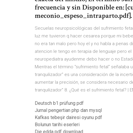
frecuencia y sin Disponible en: 
meconio_espeso_intraparto.pdf].
Secuelas neuropsicológicas del sufrimiento fetal 
luz me tuvieron q hacer cesarea porque mi bebe 
no era tan malo pero hoy el y no habla a penas
atencion le tengo en terapia de lenguaje pero
neuropediatra ayudenme debo hacer o no Estado feta
Mientras el término "sufrimiento fetal" señalaba u
tranquilizador" es una consideración de la incer
aumentar la precisión, se considera necesario des
tranquilizador" 8. ¿Qué es el sufrimiento fetal? 
Deutsch b1 prüfung pdf
Jurnal pengertian php dan mysql
Kafkas tebeşir dairesi oyunu pdf
Bolunun tarihi eserleri
Die edda pdf download