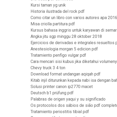
Kursi taman yg unik
Historia ilustrada del rock pdf
Como citar un libro con varios autores apa 201
Misa criolla partitura pdf
Kursus bahasa inggris untuk karyawan di sema
Angka jitu sgp minggu 28 oktober 2018
Ejercicios de derivadas e integrales resueltos
Anestesiologia morgan 5 edicion pdf
Tratamiento penfigo vulgar pdf
Cara mencari sisi kubus jika diketahui volumen
Chevy truck 3 4 ton
Download format undangan aqiqah pdf
Kitab injil diturunkan kepada nabi isa dengan b
Solusi printer canon ip2770 macet
Deutsch b1 prüfung pdf
Palabras de origen yaqui y su significado
Os protocolos dos sábios de sião pdf complet
Tratamiento periostitis tibial pdf