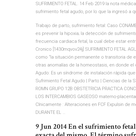
SUFRIMIENTO FETAL. 14 Feb 2019 la nota médica 
sufrimiento fetal agudo, por lo que la ingresó a q
Trabajo de parto, sufrimiento fetal: Caso CONAMED
es prevenir la hipoxia; la detección de sufrimient
frecuencia cardiaca fetal, la cual debe estar ent
Cronico [1430mqvov24j] SUFRIMIENTO FETAL AGUDO
como “la situación permanente o transitoria de e
otras anomalías de la homeostasis, en donde el
Agudo: Es un síndrome de instalación rápida que
Sufrimiento Fetal Agudo | Parto | Ciencias de
ROMN GRUPO 12B OBSTETRICIA PRACTICA CONCE
LOS INTERCAMBIOS GASEOSO materno-placentario
Clnicamente : Alteraciones en FCF Expulsin d
DURANTE EL …
9 Jun 2014 En el sufrimiento feta
exacta del mismo, El término sufr