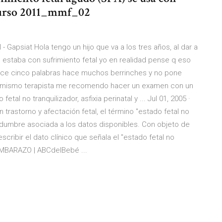
[curso 2011_mmf_02
- Gapsiat Hola tengo un hijo que va a los tres años, al dar a
estaba con sufrimiento fetal yo en realidad pense q eso
 dice cinco palabras hace muchos berrinches y no pone
 el mismo terapista me recomendo hacer un examen con un
l no tranquilizador, asfixia perinatal y ... Jul 01, 2005 ·
n trastorno y afectación fetal, el término "estado fetal no
tidumbre asociada a los datos disponibles. Con objeto de
cribir el dato clínico que señala el "estado fetal no
| EMBARAZO | ABCdelBebé ...